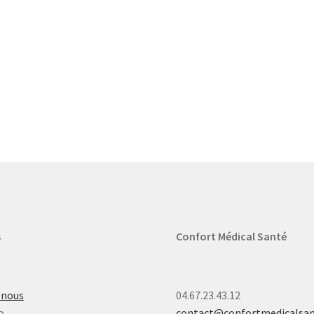
s
Confort Médical Santé
-nous
04.67.23.43.12
o
contact@confortmedicalsa