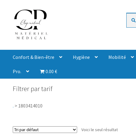
Rech
Confort & Bien-être
Hygiène
Mobilité
Pro.
0.00 €
Filtrer par tarif
.
>
1803414010
Voici le seul résultat