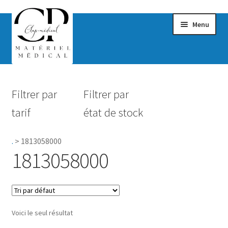
Menu
Confort & Bien-être
Filtrer par
Filtrer par
Hygiène
tarif
état de stock
Mobilité
.
>
1813058000
Rééducation
1813058000
Maternité
Accessoires Salle de bain
Voici le seul résultat
Vêtements & Chaussures