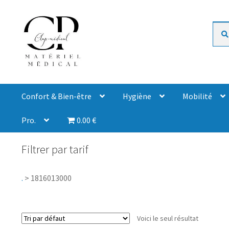
Rech
Confort & Bien-être
Hygiène
Mobilité
Pro.
0.00 €
Filtrer par tarif
.
>
1816013000
Voici le seul résultat