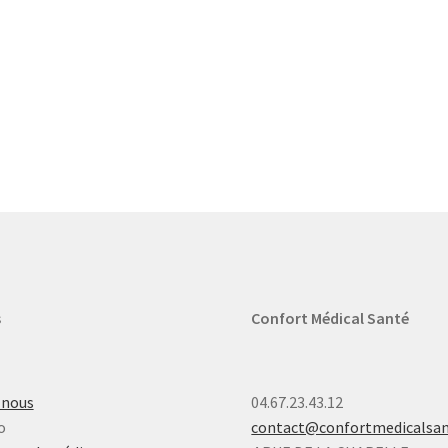
s
Confort Médical Santé
-nous
04.67.23.43.12
o
contact@confortmedicalsa