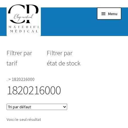
Menu
Confort & Bien-être
Filtrer par
Filtrer par
Hygiène
tarif
état de stock
Mobilité
.
>
1820216000
Rééducation
1820216000
Maternité
Accessoires Salle de bain
Voici le seul résultat
Vêtements & Chaussures