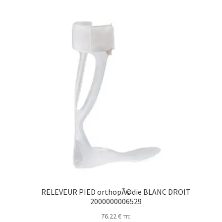
RELEVEUR PIED orthopÃ©die BLANC DROIT
2000000006529
76.22
€
TTC