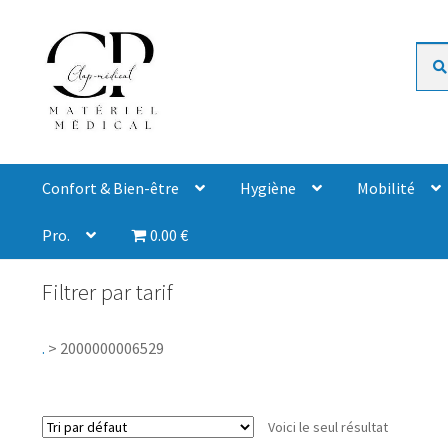
Rech
Confort & Bien-être
Hygiène
Mobilité
Pro.
0.00 €
Filtrer par tarif
.
>
2000000006529
Voici le seul résultat