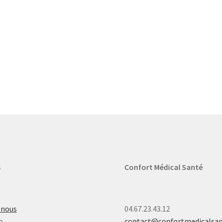
s
Confort Médical Santé
-nous
04.67.23.43.12
o
contact@confortmedicalsa