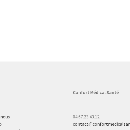
s
Confort Médical Santé
-nous
04.67.23.43.12
o
contact@confortmedicalsa