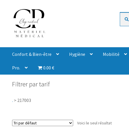
Rech
Confort & Bien-être
Hygiène
Mobilité
Pro.
0.00 €
Filtrer par tarif
.
>
217003
Voici le seul résultat