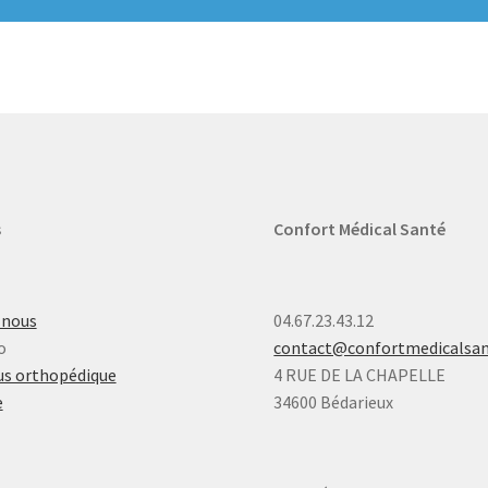
s
Confort Médical Santé
-nous
04.67.23.43.12
o
contact@confortmedicalsa
s orthopédique
4 RUE DE LA CHAPELLE
e
34600 Bédarieux