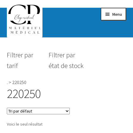
Menu
Confort & Bien-être
Filtrer par
Filtrer par
Hygiène
tarif
état de stock
Mobilité
.
>
220250
Rééducation
220250
Maternité
Accessoires Salle de bain
Voici le seul résultat
Vêtements & Chaussures