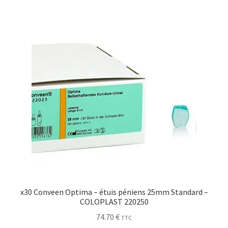
Sécurité
Pro.
0.00 €
x30 Conveen Optima – étuis péniens 25mm Standard –
COLOPLAST 220250
74.70
€
TTC