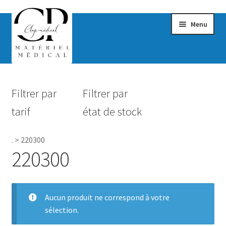
Menu
Confort & Bien-être
Filtrer par
Filtrer par
Hygiène
tarif
état de stock
Mobilité
.
>
220300
Rééducation
220300
Maternité
Accessoires Salle de bain
Aucun produit ne correspond à votre
sélection.
Vêtements & Chaussures