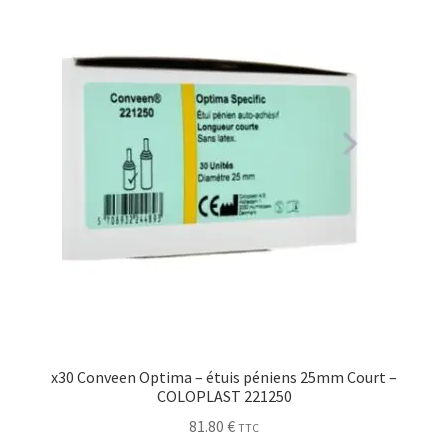
Sécurité
Pro.
0.00 €
x30 Conveen Optima – étuis péniens 25mm Court –
COLOPLAST 221250
81.80
€
TTC