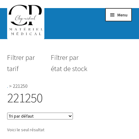
Menu
Confort & Bien-être
Filtrer par
Filtrer par
Hygiène
tarif
état de stock
Mobilité
.
>
221250
Rééducation
221250
Maternité
Accessoires Salle de bain
Voici le seul résultat
Vêtements & Chaussures