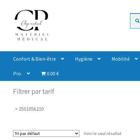
Rech
Confort & Bien-être
Hygiène
Mobilité
Pro.
0.00 €
Filtrer par tarif
.
>
2501056210
Voici le seul résultat