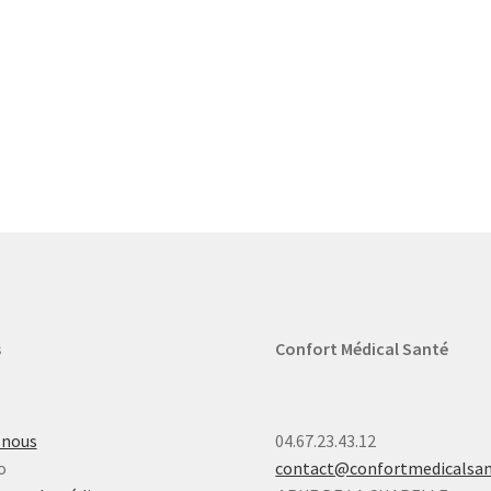
s
Confort Médical Santé
-nous
04.67.23.43.12
o
contact@confortmedicalsa