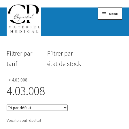
Menu
Confort & Bien-être
Filtrer par
Filtrer par
Hygiène
tarif
état de stock
Mobilité
.
>
4.03.008
Rééducation
4.03.008
Maternité
Accessoires Salle de bain
Voici le seul résultat
Vêtements & Chaussures