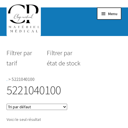
Menu
Confort & Bien-être
Filtrer par
Filtrer par
Hygiène
tarif
état de stock
Mobilité
.
>
5221040100
Rééducation
5221040100
Maternité
Accessoires Salle de bain
Voici le seul résultat
Vêtements & Chaussures