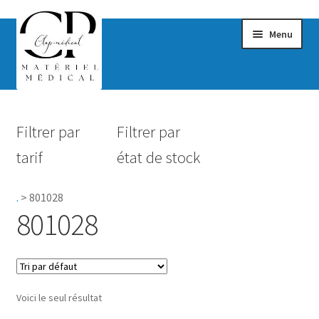
Menu
Confort & Bien-être
Filtrer par
Filtrer par
Hygiène
tarif
état de stock
Mobilité
.
>
801028
Rééducation
801028
Maternité
Accessoires Salle de bain
Voici le seul résultat
Vêtements & Chaussures