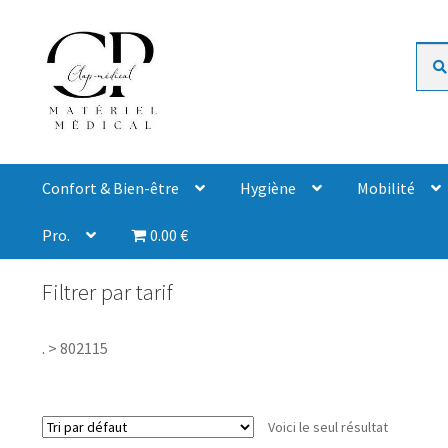
Rech
Confort & Bien-être
Hygiène
Mobilité
Pro.
0.00 €
Filtrer par tarif
.
>
802115
Voici le seul résultat