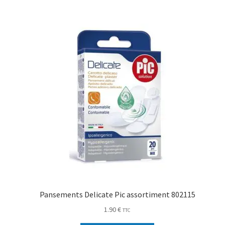
Pansements Delicate Pic assortiment 802115
1.90
€
TTC