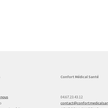
s
Confort Médical Santé
-nous
04.67.23.43.12
o
contact@confortmedicalsa