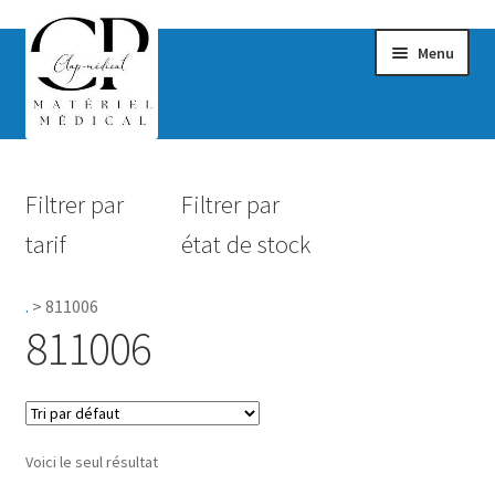
Menu
Confort & Bien-être
Filtrer par
Filtrer par
Hygiène
tarif
état de stock
Mobilité
.
>
811006
Rééducation
811006
Maternité
Accessoires Salle de bain
Voici le seul résultat
Vêtements & Chaussures