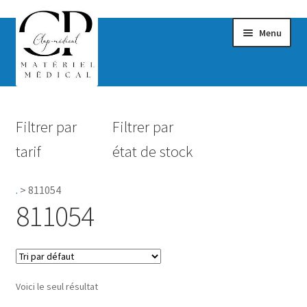
Menu
Confort & Bien-être
Filtrer par
Filtrer par
Hygiène
tarif
état de stock
Mobilité
.
>
811054
Rééducation
811054
Maternité
Accessoires Salle de bain
Voici le seul résultat
Vêtements & Chaussures