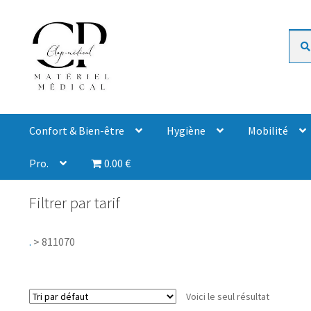
Rech
Confort & Bien-être
Hygiène
Mobilité
Pro.
0.00 €
Filtrer par tarif
.
>
811070
Voici le seul résultat