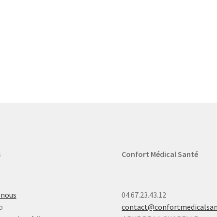
s
Confort Médical Santé
-nous
04.67.23.43.12
o
contact@confortmedicalsa