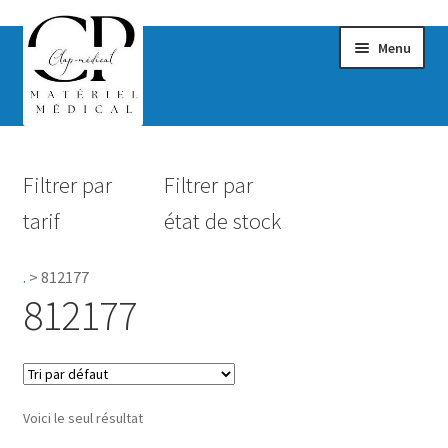
Menu
Confort & Bien-être
Filtrer par
Filtrer par
Hygiène
tarif
état de stock
Mobilité
.
>
812177
Rééducation
812177
Maternité
Accessoires Salle de bain
Voici le seul résultat
Vêtements & Chaussures