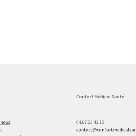
s
Confort Médical Santé
-nous
04.67.23.43.12
o
contact@confortmedicalsa