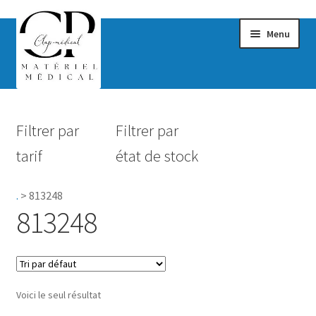
Menu
Confort & Bien-être
Filtrer par
Filtrer par
Hygiène
tarif
état de stock
Mobilité
.
>
813248
Rééducation
813248
Maternité
Accessoires Salle de bain
Voici le seul résultat
Vêtements & Chaussures