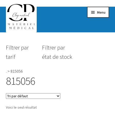
Menu
Confort & Bien-être
Filtrer par
Filtrer par
Hygiène
tarif
état de stock
Mobilité
.
>
815056
Rééducation
815056
Maternité
Accessoires Salle de bain
Voici le seul résultat
Vêtements & Chaussures