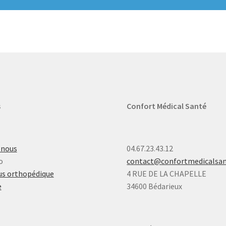
s
Confort Médical Santé
-nous
04.67.23.43.12
o
contact@confortmedicalsa
s orthopédique
4 RUE DE LA CHAPELLE
e
34600 Bédarieux