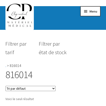
Menu
Confort & Bien-être
Filtrer par
Filtrer par
Hygiène
tarif
état de stock
Mobilité
.
>
816014
Rééducation
816014
Maternité
Accessoires Salle de bain
Voici le seul résultat
Vêtements & Chaussures