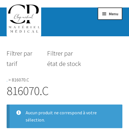
Menu
Confort & Bien-être
Filtrer par
Filtrer par
Hygiène
tarif
état de stock
Mobilité
.
>
816070.C
Rééducation
816070.C
Maternité
Accessoires Salle de bain
Aucun produit ne correspond à votre
sélection.
Vêtements & Chaussures