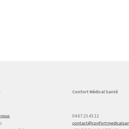
s
Confort Médical Santé
-nous
04.67.23.43.12
o
contact@confortmedicalsa