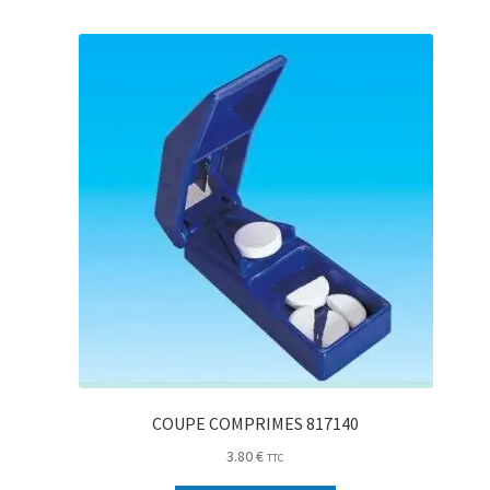
COUPE COMPRIMES 817140
3.80
€
TTC