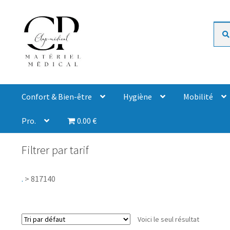
Rech
Confort & Bien-être
Hygiène
Mobilité
Pro.
0.00 €
Filtrer par tarif
.
>
817140
Voici le seul résultat