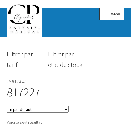
Menu
Confort & Bien-être
Filtrer par
Filtrer par
Hygiène
tarif
état de stock
Mobilité
.
>
817227
Rééducation
817227
Maternité
Accessoires Salle de bain
Voici le seul résultat
Vêtements & Chaussures