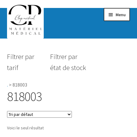
Menu
Confort & Bien-être
Filtrer par
Filtrer par
Hygiène
tarif
état de stock
Mobilité
.
>
818003
Rééducation
818003
Maternité
Accessoires Salle de bain
Voici le seul résultat
Vêtements & Chaussures