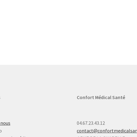
s
Confort Médical Santé
-nous
04.67.23.43.12
o
contact@confortmedicalsa