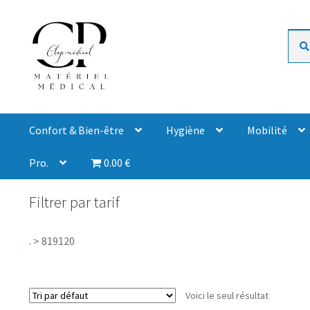
Rech
Confort & Bien-être
Hygiène
Mobilité
Pro.
0.00 €
Filtrer par tarif
.
>
819120
Voici le seul résultat