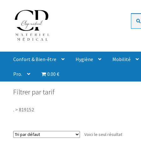
Rech
Confort & Bien-être
Hygiène
Mobilité
Pro.
0.00 €
Filtrer par tarif
.
>
819152
Voici le seul résultat