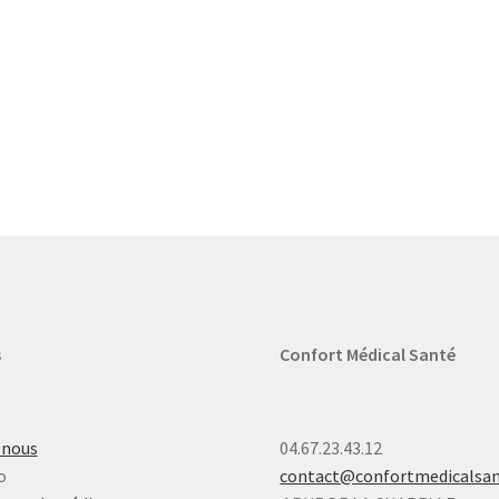
s
Confort Médical Santé
-nous
04.67.23.43.12
o
contact@confortmedicalsa