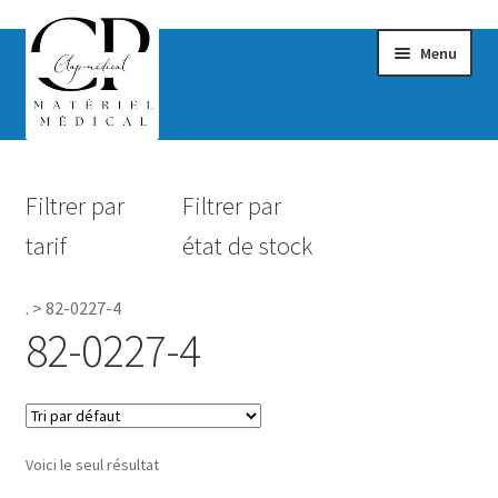
Menu
Confort & Bien-être
Filtrer par
Filtrer par
Hygiène
tarif
état de stock
Mobilité
.
>
82-0227-4
Rééducation
82-0227-4
Maternité
Accessoires Salle de bain
Voici le seul résultat
Vêtements & Chaussures