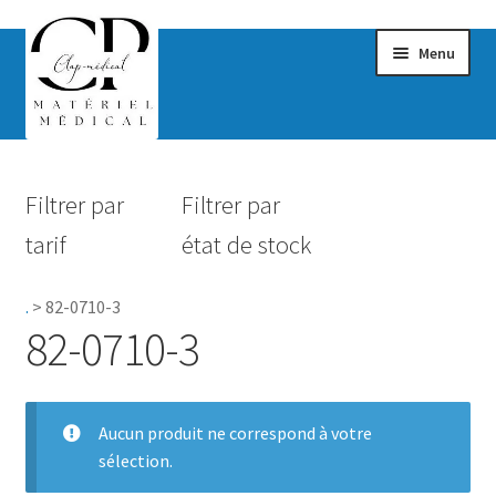
Menu
Confort & Bien-être
Filtrer par
Filtrer par
Hygiène
tarif
état de stock
Mobilité
.
>
82-0710-3
Rééducation
82-0710-3
Maternité
Accessoires Salle de bain
Aucun produit ne correspond à votre
sélection.
Vêtements & Chaussures