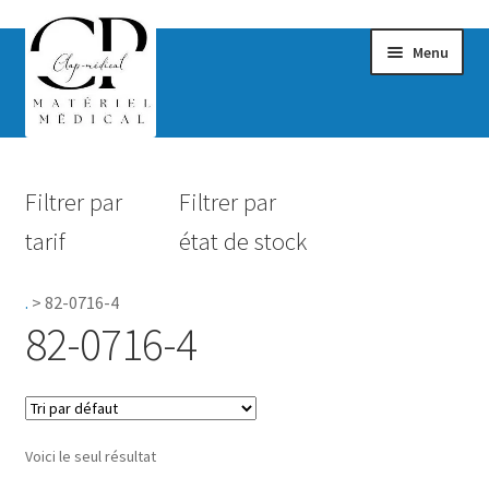
Menu
Confort & Bien-être
Filtrer par
Filtrer par
Hygiène
tarif
état de stock
Mobilité
.
>
82-0716-4
Rééducation
82-0716-4
Maternité
Accessoires Salle de bain
Voici le seul résultat
Vêtements & Chaussures