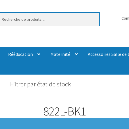
erche
Com
Rééducation
Maternité
Accessoires Salle de 
Filtrer par état de stock
822L-BK1