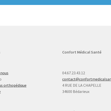
s
Confort Médical Santé
-nous
04.67.23.43.12
o
contact@confortmedicalsa
s orthopédique
4 RUE DE LA CHAPELLE
e
34600 Bédarieux