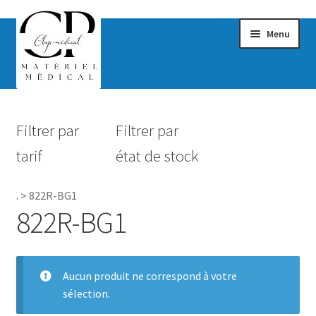
Menu
Confort & Bien-être
Filtrer par
Filtrer par
Hygiène
tarif
état de stock
Mobilité
.
>
822R-BG1
Rééducation
822R-BG1
Maternité
Accessoires Salle de bain
Aucun produit ne correspond à votre
sélection.
Vêtements & Chaussures