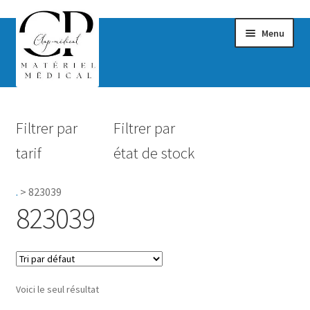
Menu
Confort & Bien-être
Filtrer par
Filtrer par
Hygiène
tarif
état de stock
Mobilité
.
>
823039
Rééducation
823039
Maternité
Accessoires Salle de bain
Voici le seul résultat
Vêtements & Chaussures