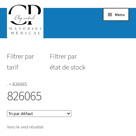
Menu
Confort & Bien-être
Filtrer par
Filtrer par
Hygiène
tarif
état de stock
Mobilité
.
>
826065
Rééducation
826065
Maternité
Accessoires Salle de bain
Voici le seul résultat
Vêtements & Chaussures