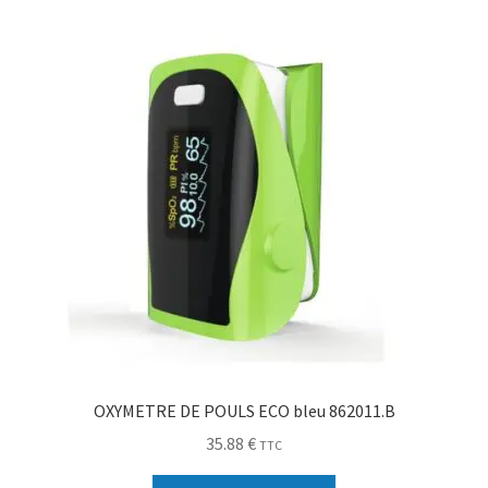
Sécurité
Pro.
0.00 €
OXYMETRE DE POULS ECO bleu 862011.B
35.88
€
TTC