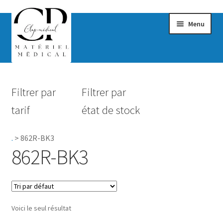
Menu
Confort & Bien-être
Filtrer par
Filtrer par
Hygiène
tarif
état de stock
Mobilité
.
>
862R-BK3
Rééducation
862R-BK3
Maternité
Accessoires Salle de bain
Voici le seul résultat
Vêtements & Chaussures