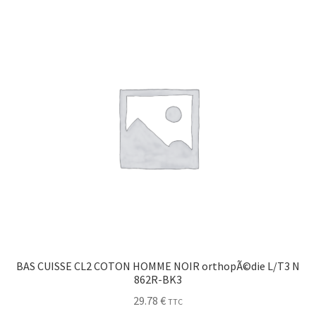
Sécurité
Pro.
0.00 €
BAS CUISSE CL2 COTON HOMME NOIR orthopÃ©die L/T3 N
862R-BK3
29.78
€
TTC