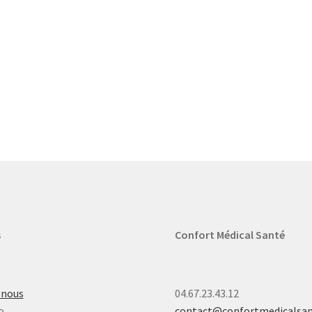
s
Confort Médical Santé
-nous
04.67.23.43.12
o
contact@confortmedicalsa