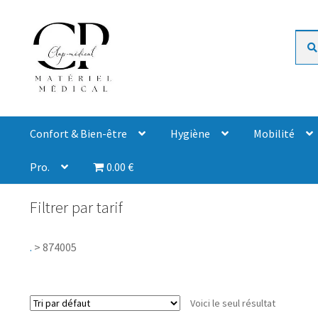
Rech
Confort & Bien-être
Hygiène
Mobilité
Pro.
0.00 €
Filtrer par tarif
.
>
874005
Voici le seul résultat