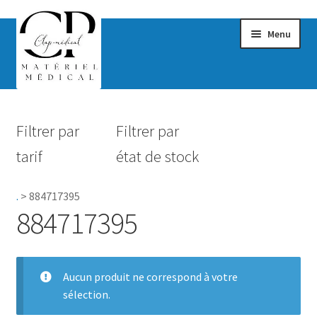
Menu
Confort & Bien-être
Filtrer par
Filtrer par
Hygiène
tarif
état de stock
Mobilité
.
>
884717395
Rééducation
884717395
Maternité
Accessoires Salle de bain
Aucun produit ne correspond à votre
sélection.
Vêtements & Chaussures