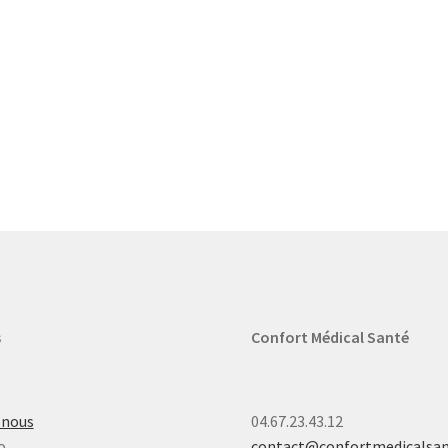
s
Confort Médical Santé
-nous
04.67.23.43.12
o
contact@confortmedicalsa