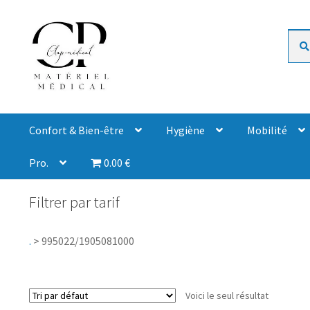
Rech
Confort & Bien-être
Hygiène
Mobilité
Pro.
0.00 €
Filtrer par tarif
.
>
995022/1905081000
Voici le seul résultat