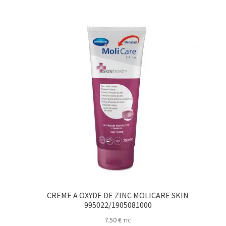
CREME A OXYDE DE ZINC MOLICARE SKIN
995022/1905081000
7.50
€
TTC