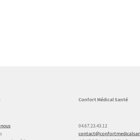
s
Confort Médical Santé
-nous
04.67.23.43.12
o
contact@confortmedicalsa