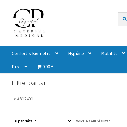
Rech
Confort & Bien-être
Hygiène
Mobilité
Pro.
0.00 €
Filtrer par tarif
.
>
A812401
Voici le seul résultat