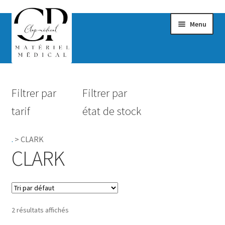
Menu
Confort & Bien-être
Filtrer par
Filtrer par
Hygiène
tarif
état de stock
Mobilité
.
>
CLARK
Rééducation
CLARK
Maternité
Accessoires Salle de bain
2 résultats affichés
Vêtements & Chaussures