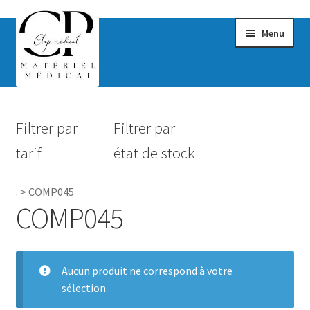
Menu
Confort & Bien-être
Filtrer par
Filtrer par
Hygiène
tarif
état de stock
Mobilité
.
>
COMP045
Rééducation
COMP045
Maternité
Accessoires Salle de bain
Aucun produit ne correspond à votre
sélection.
Vêtements & Chaussures