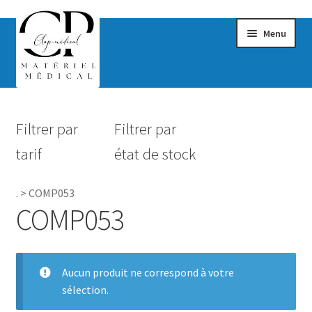
Menu
Confort & Bien-être
Filtrer par
Filtrer par
Hygiène
tarif
état de stock
Mobilité
.
>
COMP053
Rééducation
COMP053
Maternité
Accessoires Salle de bain
Aucun produit ne correspond à votre
sélection.
Vêtements & Chaussures