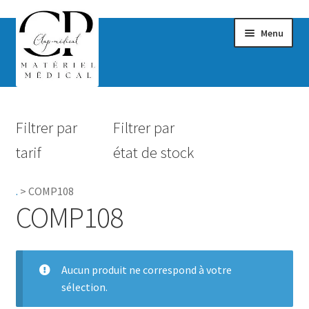
Menu
Confort & Bien-être
Filtrer par
Filtrer par
Hygiène
tarif
état de stock
Mobilité
.
>
COMP108
Rééducation
COMP108
Maternité
Accessoires Salle de bain
Aucun produit ne correspond à votre
sélection.
Vêtements & Chaussures