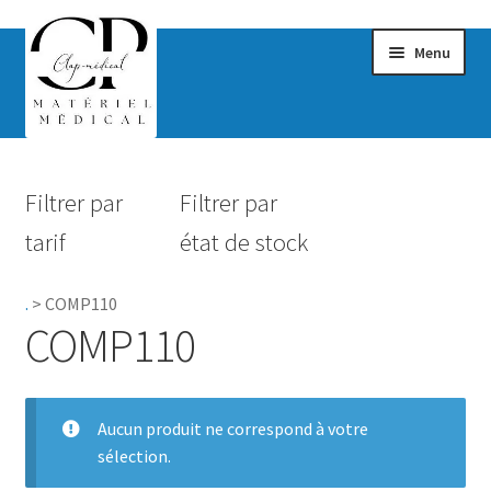
Menu
Confort & Bien-être
Filtrer par
Filtrer par
Hygiène
tarif
état de stock
Mobilité
.
>
COMP110
Rééducation
COMP110
Maternité
Accessoires Salle de bain
Aucun produit ne correspond à votre
sélection.
Vêtements & Chaussures