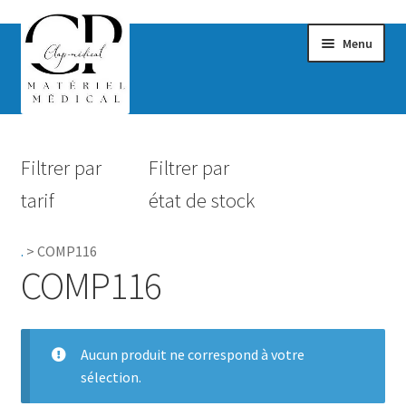
Menu
Confort & Bien-être
Filtrer par
Filtrer par
Hygiène
tarif
état de stock
Mobilité
.
>
COMP116
Rééducation
COMP116
Maternité
Accessoires Salle de bain
Aucun produit ne correspond à votre
sélection.
Vêtements & Chaussures