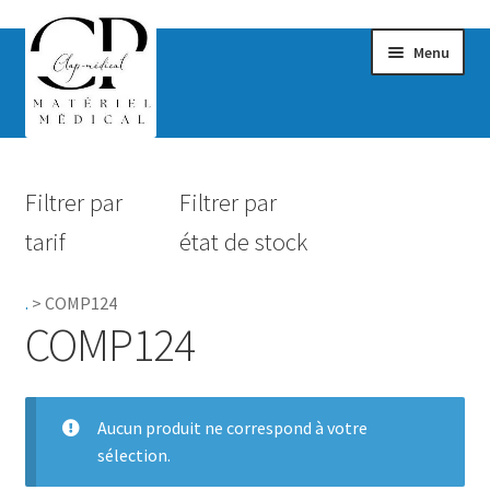
Menu
Confort & Bien-être
Filtrer par
Filtrer par
Hygiène
tarif
état de stock
Mobilité
.
>
COMP124
Rééducation
COMP124
Maternité
Accessoires Salle de bain
Aucun produit ne correspond à votre
sélection.
Vêtements & Chaussures